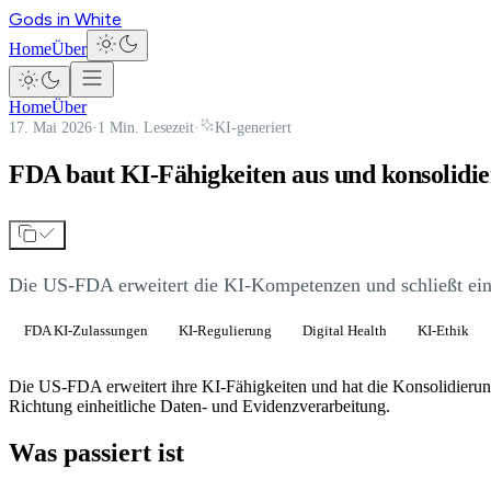
Gods in White
Home
Über
Home
Über
17. Mai 2026
·
1 Min. Lesezeit
·
KI-generiert
FDA baut KI-Fähigkeiten aus und konsolidie
Die US-FDA erweitert die KI-Kompetenzen und schließt eine
FDA KI-Zulassungen
KI-Regulierung
Digital Health
KI-Ethik
Die US-FDA erweitert ihre KI-Fähigkeiten und hat die Konsolidierun
Richtung einheitliche Daten- und Evidenzverarbeitung.
Was passiert ist