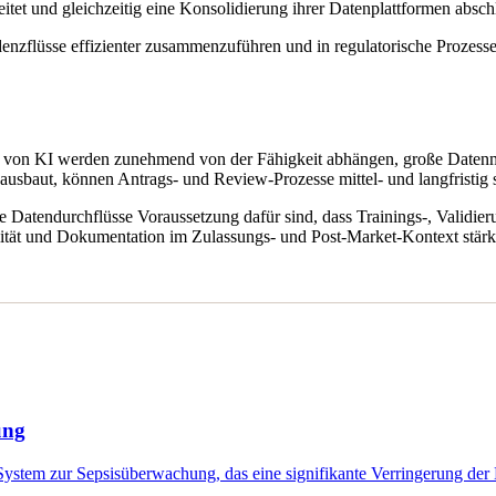
et und gleichzeitig eine Konsolidierung ihrer Datenplattformen abschl
idenzflüsse effizienter zusammenzuführen und in regulatorische Prozes
 von KI werden zunehmend von der Fähigkeit abhängen, große Datenme
usbaut, können Antrags- und Review-Prozesse mittel- und langfristig sc
are Datendurchflüsse Voraussetzung dafür sind, dass Trainings-, Valid
lität und Dokumentation im Zulassungs- und Post-Market-Kontext stärk
ung
stem zur Sepsisüberwachung, das eine signifikante Verringerung der 