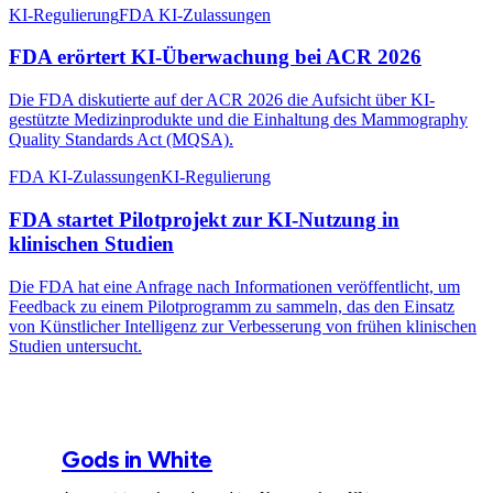
KI-Regulierung
FDA KI-Zulassungen
FDA erörtert KI-Überwachung bei ACR 2026
Die FDA diskutierte auf der ACR 2026 die Aufsicht über KI-
gestützte Medizinprodukte und die Einhaltung des Mammography
Quality Standards Act (MQSA).
FDA KI-Zulassungen
KI-Regulierung
FDA startet Pilotprojekt zur KI-Nutzung in
klinischen Studien
Die FDA hat eine Anfrage nach Informationen veröffentlicht, um
Feedback zu einem Pilotprogramm zu sammeln, das den Einsatz
von Künstlicher Intelligenz zur Verbesserung von frühen klinischen
Studien untersucht.
Gods in White