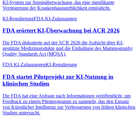
KI-System zur Sepsisüberwachung, das eine signifikante
Verringerung der Krankenhaussterblichkeit ermöglicht.
KI-Regulierung
FDA KI-Zulassungen
FDA erörtert KI-Überwachung bei ACR 2026
Die FDA diskutierte auf der ACR 2026 die Aufsicht über KI-
gestützte Medizinprodukte und die Einhaltung des Mammography
Quality Standards Act (MQSA).
FDA KI-Zulassungen
KI-Regulierung
FDA startet Pilotprojekt zur KI-Nutzung in
klinischen Studien
Die FDA hat eine Anfrage nach Informationen veröffentlicht, um
Feedback zu einem Pilotprogramm zu sammeln, das den Einsatz
von Künstlicher Intelligenz zur Verbesserung von frühen klinischen
Studien untersucht.