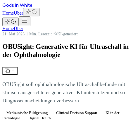
Gods in White
Home
Über
Home
Über
21. Mai 2026
·
1 Min. Lesezeit
·
KI-generiert
OBUSight: Generative KI für Ultraschall in
der Ophthalmologie
OBUSight soll ophthalmologische Ultraschallbefunde mit
klinisch ausgerichteter generativer KI unterstützen und so
Diagnoseentscheidungen verbessern.
Medizinische Bildgebung
Clinical Decision Support
KI in der
Radiologie
Digital Health