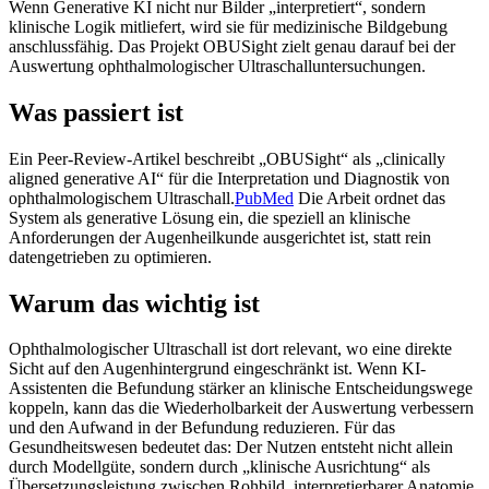
Wenn Generative KI nicht nur Bilder „interpretiert“, sondern
klinische Logik mitliefert, wird sie für medizinische Bildgebung
anschlussfähig. Das Projekt OBUSight zielt genau darauf bei der
Auswertung ophthalmologischer Ultraschalluntersuchungen.
Was passiert ist
Ein Peer-Review-Artikel beschreibt „OBUSight“ als „clinically
aligned generative AI“ für die Interpretation und Diagnostik von
ophthalmologischem Ultraschall.
PubMed
Die Arbeit ordnet das
System als generative Lösung ein, die speziell an klinische
Anforderungen der Augenheilkunde ausgerichtet ist, statt rein
datengetrieben zu optimieren.
Warum das wichtig ist
Ophthalmologischer Ultraschall ist dort relevant, wo eine direkte
Sicht auf den Augenhintergrund eingeschränkt ist. Wenn KI-
Assistenten die Befundung stärker an klinische Entscheidungswege
koppeln, kann das die Wiederholbarkeit der Auswertung verbessern
und den Aufwand in der Befundung reduzieren. Für das
Gesundheitswesen bedeutet das: Der Nutzen entsteht nicht allein
durch Modellgüte, sondern durch „klinische Ausrichtung“ als
Übersetzungsleistung zwischen Rohbild, interpretierbarer Anatomie